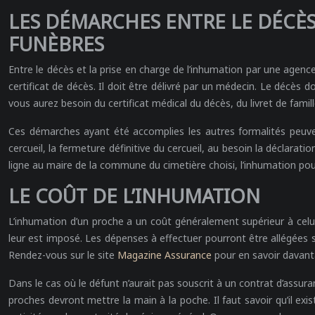
LES DÉMARCHES ENTRE LE DÉCÈS
FUNÈBRES
Entre le décès et la prise en charge de l’inhumation par une agenc
certificat de décès. Il doit être délivré par un médecin. Le décès d
vous aurez besoin du certificat médical du décès, du livret de famill
Ces démarches ayant été accomplies les autres formalités peuvent 
cercueil, la fermeture définitive du cercueil, au besoin la déclara
ligne au maire de la commune du cimetière choisi, l’inhumation pouv
LE COÛT DE L’INHUMATION
L’inhumation d’un proche a un coût généralement supérieur à celu
leur est imposé. Les dépenses à effectuer pourront être allégées s
Rendez-vous sur le site
Magazine Assurance
pour en savoir davanta
Dans le cas où le défunt n’aurait pas souscrit à un contrat d’assura
proches devront mettre la main à la poche. Il faut savoir qu’il ex