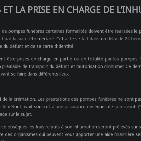
 ET LA PRISE EN CHARGE DE L’IN
e de pompes funèbres certaines formalités doivent être réalisées le p
oit par la suite être déclaré. Cet acte se fait dans un délai de 24 heu
e du défunt et de sa carte d’identité.
être prises en charge en partie ou en totalité par les pompes funè
tion préalable de transport du défunt et l’autorisation d’inhumer. C
ant se faire dans différents lieux.
i de la crémation. Les prestations des pompes funèbres ne sont pa
i le défunt avait souscrit à une assurance obsèques de son vivant. Ce
ge sur le sujet.
nce obsèques les frais relatifs à son inhumation seront prélevés sur s
iste des organismes qui peuvent vous apporter une aide financière sel