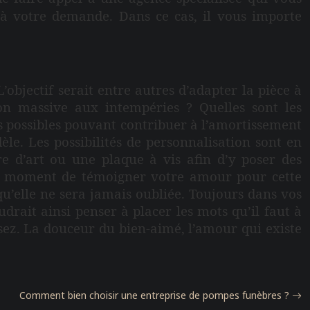
à votre demande. Dans ce cas, il vous importe
’objectif serait entre autres d’adapter la pièce à
ion massive aux intempéries ? Quelles sont les
es possibles pouvant contribuer à l’amortissement
èle. Les possibilités de personnalisation sont en
e d’art ou une plaque à vis afin d’y poser des
t le moment de témoigner votre amour pour cette
qu’elle ne sera jamais oubliée. Toujours dans vos
drait ainsi penser à placer les mots qu’il faut à
nsez. La douceur du bien-aimé, l’amour qui existe
Comment bien choisir une entreprise de pompes funèbres ?