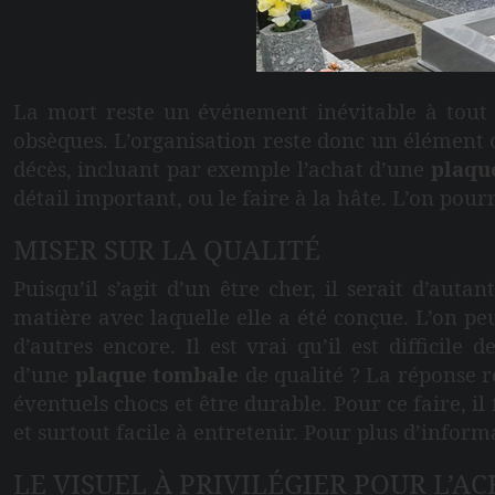
La mort reste un événement inévitable à tout
obsèques. L’organisation reste donc un élément c
décès, incluant par exemple l’achat d’une
plaqu
détail important, ou le faire à la hâte. L’on pour
MISER SUR LA QUALITÉ
Puisqu’il s’agit d’un être cher, il serait d’aut
matière avec laquelle elle a été conçue. L’on peu
d’autres encore. Il est vrai qu’il est difficile
d’une
plaque tombale
de qualité ? La réponse re
éventuels chocs et être durable. Pour ce faire, i
et surtout facile à entretenir. Pour plus d’info
LE VISUEL À PRIVILÉGIER POUR L’