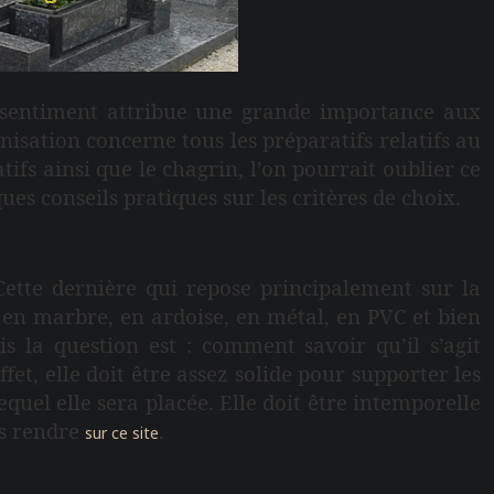
 sentiment attribue une grande importance aux
isation concerne tous les préparatifs relatifs au
ifs ainsi que le chagrin, l’on pourrait oublier ce
ues conseils pratiques sur les critères de choix.
. Cette dernière qui repose principalement sur la
e, en marbre, en ardoise, en métal, en PVC et bien
ais la question est : comment savoir qu’il s’agit
fet, elle doit être assez solide pour supporter les
quel elle sera placée. Elle doit être intemporelle
us rendre
.
sur ce site