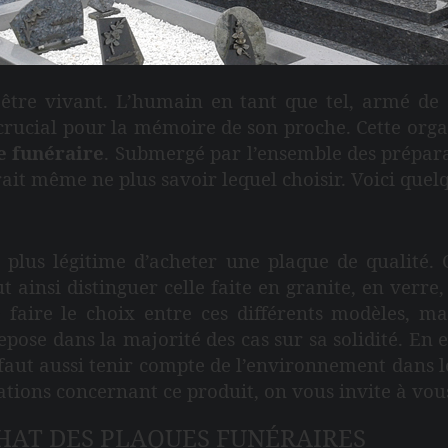
 être vivant. L’humain en tant que tel, armé de
rucial pour la mémoire de son proche. Cette organ
e funéraire
. Submergé par l’ensemble des préparat
rait même ne plus savoir lequel choisir. Voici quelq
ant plus légitime d’acheter une plaque de qualité
t ainsi distinguer celle faite en granite, en verr
 de faire le choix entre ces différents modèles, m
pose dans la majorité des cas sur sa solidité. En ef
l faut aussi tenir compte de l’environnement dans le
rmations concernant ce produit, on vous invite à vo
ACHAT DES PLAQUES FUNÉRAIRES