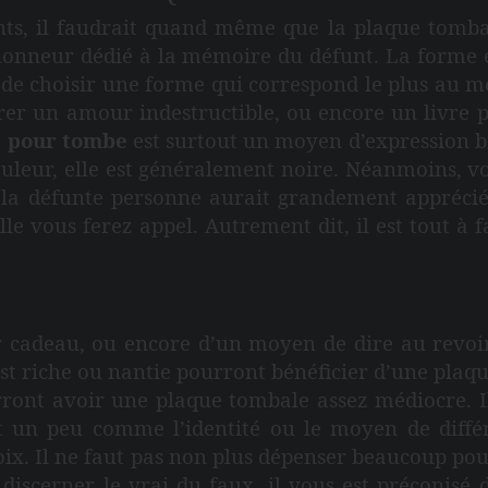
ts, il faudrait quand même que la plaque tombale 
 l’honneur dédié à la mémoire du défunt. La forme e
est de choisir une forme qui correspond le plus au 
er un amour indestructible, ou encore un livre p
 pour tombe
est surtout un moyen d’expression bi
leur, elle est généralement noire. Néanmoins, vous
a défunte personne aurait grandement appréciée. Q
le vous ferez appel. Autrement dit, il est tout à f
r cadeau, ou encore d’un moyen de dire au revoir,
est riche ou nantie pourront bénéficier d’une pla
ront avoir une plaque tombale assez médiocre. Il 
t un peu comme l’identité ou le moyen de diffé
choix. Il ne faut pas non plus dépenser beaucoup pour
discerner le vrai du faux, il vous est préconisé 