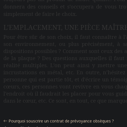
donnera des conseils et s’occupera de vous tr
simplement de faire le choix.
L’EMPLACEMENT, UNE PIÈCE MAÎTR
Pour être sûr de son choix, il faut connaître à l
son environnement, ou plus précisément, à sa 
dispositions possibles ? Comment sont ceux des a
de la plaque ? Des questions auxquelles il faut 
réalité multiples. L’on peut ainsi y mettre u
incrustations en métal, etc. En outre, n’hésit
personne qui est partie tôt, et d’écrire un témo
cœurs, ces personnes vont revivre en vous chaque
l’endroit où il faudrait les placer pour vous gu
dans le cœur, etc. Ce sont, en tout, ce que marqu
Pourquoi souscrire un contrat de prévoyance obsèques ?